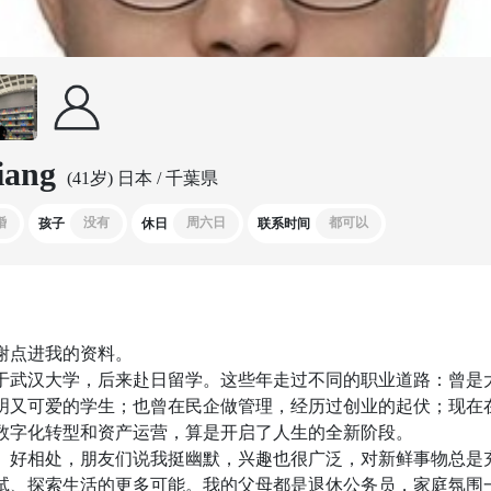
iang
(41岁) 日本 / 千葉県
婚
没有
周六日
都可以
孩子
休日
联系时间
谢点进我的资料。
于武汉大学，后来赴日留学。这些年走过不同的职业道路：曾是
明又可爱的学生；也曾在民企做管理，经历过创业的起伏；现在
数字化转型和资产运营，算是开启了人生的全新阶段。
、好相处，朋友们说我挺幽默，兴趣也很广泛，对新鲜事物总是
试、探索生活的更多可能。我的父母都是退休公务员，家庭氛围